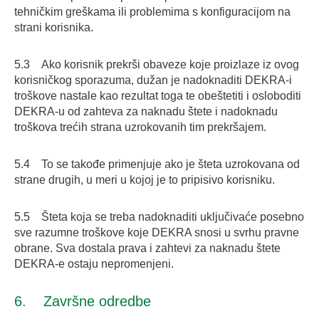
tehničkim greškama ili problemima s konfiguracijom na
strani korisnika.
5.3 Ako korisnik prekrši obaveze koje proizlaze iz ovog
korisničkog sporazuma, dužan je nadoknaditi DEKRA-i
troškove nastale kao rezultat toga te obeštetiti i osloboditi
DEKRA-u od zahteva za naknadu štete i nadoknadu
troškova trećih strana uzrokovanih tim prekršajem.
5.4 To se takođe primenjuje ako je šteta uzrokovana od
strane drugih, u meri u kojoj je to pripisivo korisniku.
5.5 Šteta koja se treba nadoknaditi uključivaće posebno
sve razumne troškove koje DEKRA snosi u svrhu pravne
obrane. Sva dostala prava i zahtevi za naknadu štete
DEKRA-e ostaju nepromenjeni.
6. Završne odredbe