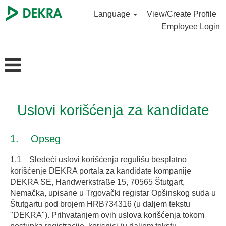
Language
View/Create Profile
Employee Login
Uslovi korišćenja za kandidate
1. Opseg
1.1 Sledeći uslovi korišćenja regulišu besplatno
korišćenje DEKRA portala za kandidate kompanije
DEKRA SE, Handwerkstraße 15, 70565 Štutgart,
Nemačka, upisane u Trgovački registar Opšinskog suda u
Štutgartu pod brojem HRB734316 (u daljem tekstu
"DEKRA"). Prihvatanjem ovih uslova korišćenja tokom