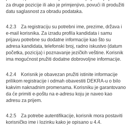
za druge pozicije ili ako je primjenjivo, povući ili produžiti
datu saglasnost za obradu podataka.
4.2.3 Za registraciju su potrebni ime, prezime, država i
e-mail korisnika. Za izradu profila kandidata i samu
prijavu potrebne su dodatne informacije kao što su
adresa kandidata, telefonski broj, radno iskustvo (datum
početka, pozicija) i poznavanje jezičkih veštine. Korisnik
ima mogućnost pružiti dodatne dobrovoljne informacije.
4.2.4 Korisnik je obavezan pružiti istinite informacije
prilikom registracije i odmah obavestiti DEKRA-u o bilo
kakvim naknadnim promenama. Korisniku je garantovano
da će primiti e-poštu na e-adresu koju je naveo kao
adresu za prijem.
4.2.5 Za potrebe autentifikacije, korisnik mora postaviti
korisničko ime i lozinku kako je opisano u 4.4.