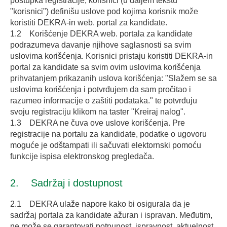
postupka registracije, korisnici (u daljem tekstu
"korisnici") definišu uslove pod kojima korisnik može
koristiti DEKRA-in web. portal za kandidate.
1.2 Korišćenje DEKRA web. portala za kandidate
podrazumeva davanje njihove saglasnosti sa svim
uslovima korišćenja. Korisnici pristaju koristiti DEKRA-in
portal za kandidate sa svim ovim uslovima korišćenja
prihvatanjem prikazanih uslova korišćenja: "Slažem se sa
uslovima korišćenja i potvrđujem da sam pročitao i
razumeo informacije o zaštiti podataka." te potvrđuju
svoju registraciju klikom na taster "Kreiraj nalog".
1.3 DEKRA ne čuva ove uslove korišćenja. Pre
registracije na portalu za kandidate, podatke o ugovoru
moguće je odštampati ili sačuvati elektornski pomoću
funkcije ispisa elektronskog pregledača.
2. Sadržaj i dostupnost
2.1 DEKRA ulaže napore kako bi osigurala da je
sadržaj portala za kandidate ažuran i ispravan. Međutim,
ne može se garantovati potpunost, ispravnost, aktuelnost