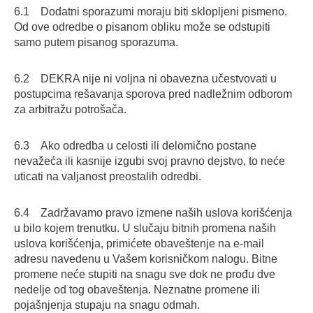
6.1 Dodatni sporazumi moraju biti sklopljeni pismeno.
Od ove odredbe o pisanom obliku može se odstupiti
samo putem pisanog sporazuma.
6.2 DEKRA nije ni voljna ni obavezna učestvovati u
postupcima rešavanja sporova pred nadležnim odborom
za arbitražu potrošača.
6.3 Ako odredba u celosti ili delomično postane
nevažeća ili kasnije izgubi svoj pravno dejstvo, to neće
uticati na valjanost preostalih odredbi.
6.4 Zadržavamo pravo izmene naših uslova korišćenja
u bilo kojem trenutku. U slučaju bitnih promena naših
uslova korišćenja, primićete obaveštenje na e-mail
adresu navedenu u Vašem korisničkom nalogu. Bitne
promene neće stupiti na snagu sve dok ne prođu dve
nedelje od tog obaveštenja. Neznatne promene ili
pojašnjenja stupaju na snagu odmah.