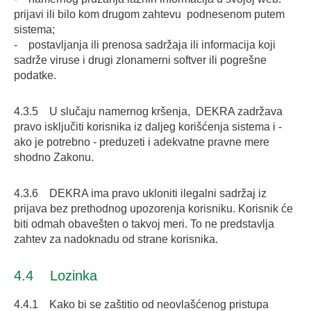
prijavi ili bilo kom drugom zahtevu podnesenom putem
sistema;
- postavljanja ili prenosa sadržaja ili informacija koji
sadrže viruse i drugi zlonamerni softver ili pogrešne
podatke.
4.3.5 U slučaju namernog kršenja, DEKRA zadržava
pravo isključiti korisnika iz daljeg korišćenja sistema i -
ako je potrebno - preduzeti i adekvatne pravne mere
shodno Zakonu.
4.3.6 DEKRA ima pravo ukloniti ilegalni sadržaj iz
prijava bez prethodnog upozorenja korisniku. Korisnik će
biti odmah obavešten o takvoj meri. To ne predstavlja
zahtev za nadoknadu od strane korisnika.
4.4 Lozinka
4.4.1 Kako bi se zaštitio od neovlašćenog pristupa