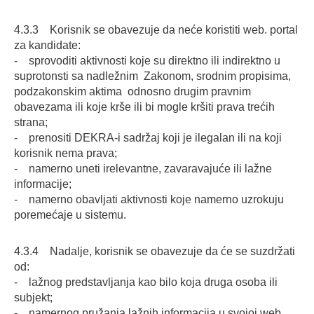
4.3.3 Korisnik se obavezuje da neće koristiti web. portal
za kandidate:
- sprovoditi aktivnosti koje su direktno ili indirektno u
suprotonsti sa nadležnim Zakonom, srodnim propisima,
podzakonskim aktima odnosno drugim pravnim
obavezama ili koje krše ili bi mogle kršiti prava trećih
strana;
- prenositi DEKRA-i sadržaj koji je ilegalan ili na koji
korisnik nema prava;
- namerno uneti irelevantne, zavaravajuće ili lažne
informacije;
- namerno obavljati aktivnosti koje namerno uzrokuju
poremećaje u sistemu.
4.3.4 Nadalje, korisnik se obavezuje da će se suzdržati
od:
- lažnog predstavljanja kao bilo koja druga osoba ili
subjekt;
- namernog pružanja lažnih informacija u svojoj web.