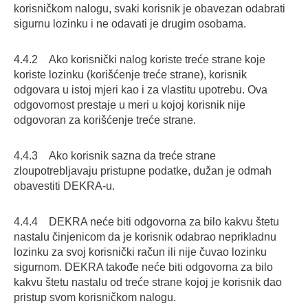
korisničkom nalogu, svaki korisnik je obavezan odabrati
sigurnu lozinku i ne odavati je drugim osobama.
4.4.2 Ako korisnički nalog koriste treće strane koje
koriste lozinku (korišćenje treće strane), korisnik
odgovara u istoj mjeri kao i za vlastitu upotrebu. Ova
odgovornost prestaje u meri u kojoj korisnik nije
odgovoran za korišćenje treće strane.
4.4.3 Ako korisnik sazna da treće strane
zloupotrebljavaju pristupne podatke, dužan je odmah
obavestiti DEKRA-u.
4.4.4 DEKRA neće biti odgovorna za bilo kakvu štetu
nastalu činjenicom da je korisnik odabrao neprikladnu
lozinku za svoj korisnički račun ili nije čuvao lozinku
sigurnom. DEKRA takođe neće biti odgovorna za bilo
kakvu štetu nastalu od treće strane kojoj je korisnik dao
pristup svom korisničkom nalogu.