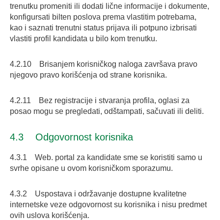
trenutku promeniti ili dodati lične informacije i dokumente,
konfigursati bilten poslova prema vlastitim potrebama,
kao i saznati trenutni status prijava ili potpuno izbrisati
vlastiti profil kandidata u bilo kom trenutku.
4.2.10 Brisanjem korisničkog naloga završava pravo
njegovo pravo korišćenja od strane korisnika.
4.2.11 Bez registracije i stvaranja profila, oglasi za
posao mogu se pregledati, odštampati, sačuvati ili deliti.
4.3 Odgovornost korisnika
4.3.1 Web. portal za kandidate sme se koristiti samo u
svrhe opisane u ovom korisničkom sporazumu.
4.3.2 Uspostava i održavanje dostupne kvalitetne
internetske veze odgovornost su korisnika i nisu predmet
ovih uslova korišćenja.