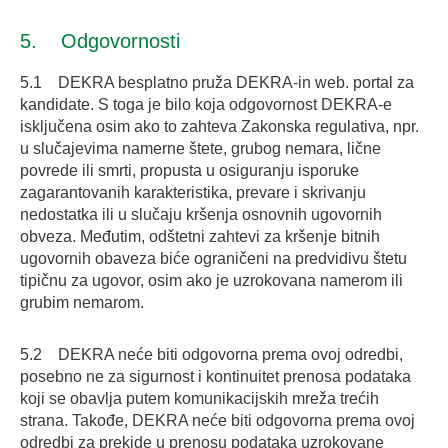
5. Odgovornosti
5.1 DEKRA besplatno pruža DEKRA-in web. portal za
kandidate. S toga je bilo koja odgovornost DEKRA-e
isključena osim ako to zahteva Zakonska regulativa, npr.
u slučajevima namerne štete, grubog nemara, lične
povrede ili smrti, propusta u osiguranju isporuke
zagarantovanih karakteristika, prevare i skrivanju
nedostatka ili u slučaju kršenja osnovnih ugovornih
obveza. Međutim, odštetni zahtevi za kršenje bitnih
ugovornih obaveza biće ograničeni na predvidivu štetu
tipičnu za ugovor, osim ako je uzrokovana namerom ili
grubim nemarom.
5.2 DEKRA neće biti odgovorna prema ovoj odredbi,
posebno ne za sigurnost i kontinuitet prenosa podataka
koji se obavlja putem komunikacijskih mreža trećih
strana. Takođe, DEKRA neće biti odgovorna prema ovoj
odredbi za prekide u prenosu podataka uzrokovane