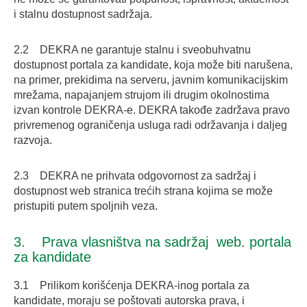
i stalnu dostupnost sadržaja.
2.2 DEKRA ne garantuje stalnu i sveobuhvatnu
dostupnost portala za kandidate, koja može biti narušena,
na primer, prekidima na serveru, javnim komunikacijskim
mrežama, napajanjem strujom ili drugim okolnostima
izvan kontrole DEKRA-e. DEKRA takođe zadržava pravo
privremenog ograničenja usluga radi održavanja i daljeg
razvoja.
2.3 DEKRA ne prihvata odgovornost za sadržaj i
dostupnost web stranica trećih strana kojima se može
pristupiti putem spoljnih veza.
3. Prava vlasništva na sadržaj web. portala
za kandidate
3.1 Prilikom korišćenja DEKRA-inog portala za
kandidate, moraju se poštovati autorska prava, i