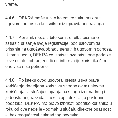
vreme.
4.4.6 DEKRA može u bilo kojem trenutku raskinuti
ugovorni odnos sa korisnikom iz opravdanog razloga.
4.4.7 Korisnik može u bilo kom trenutku pismeno
zatražiti brisanje svoje registracije, pod uslovom da
brisanje ne ugrožava obradu trenutnih ugovornih odnosa.
U tom slučaju, DEKRA će izbrisati sve pristupne podatke
i sve ostale pohranjene lične informacije korisnika čim
one više nisu potrebne.
4.4.8 Po isteku ovog ugovora, prestaju sva prava
korišćenja dodeljena korisniku shodno ovim uslovma
korišćenja. U slučaju stupanja na snagu iznenadnog i
jednostranog raskida ili u slučaju blokiranja pristupnih
podataka, DEKRA ima pravo izbrisati podatke korisnika u
roku od dve nedelje - odmah u slučaju direktne opasnosti
- i bez mogućnosti naknadnog povratka.