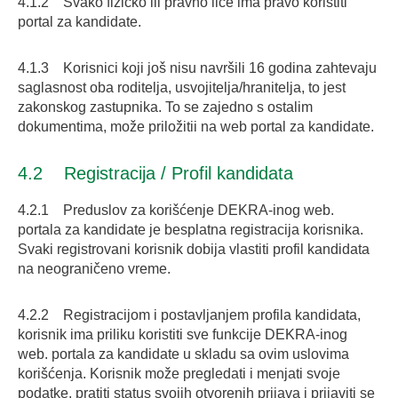
4.1.2 Svako fizičko ili pravno lice ima pravo koristiti
portal za kandidate.
4.1.3 Korisnici koji još nisu navršili 16 godina zahtevaju
saglasnost oba roditelja, usvojitelja/hranitelja, to jest
zakonskog zastupnika. To se zajedno s ostalim
dokumentima, može priložitii na web portal za kandidate.
4.2 Registracija / Profil kandidata
4.2.1 Preduslov za korišćenje DEKRA-inog web.
portala za kandidate je besplatna registracija korisnika.
Svaki registrovani korisnik dobija vlastiti profil kandidata
na neograničeno vreme.
4.2.2 Registracijom i postavljanjem profila kandidata,
korisnik ima priliku koristiti sve funkcije DEKRA-inog
web. portala za kandidate u skladu sa ovim uslovima
korišćenja. Korisnik može pregledati i menjati svoje
podatke, pratiti status svojih otvorenih prijava i prijaviti se