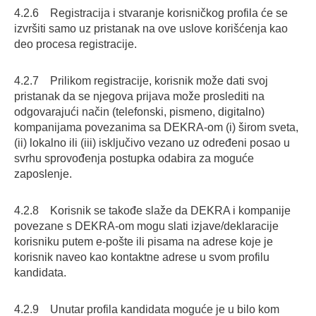
4.2.6 Registracija i stvaranje korisničkog profila će se
izvršiti samo uz pristanak na ove uslove korišćenja kao
deo procesa registracije.
4.2.7 Prilikom registracije, korisnik može dati svoj
pristanak da se njegova prijava može proslediti na
odgovarajući način (telefonski, pismeno, digitalno)
kompanijama povezanima sa DEKRA-om (i) širom sveta,
(ii) lokalno ili (iii) isključivo vezano uz određeni posao u
svrhu sprovođenja postupka odabira za moguće
zaposlenje.
4.2.8 Korisnik se takođe slaže da DEKRA i kompanije
povezane s DEKRA-om mogu slati izjave/deklaracije
korisniku putem e-pošte ili pisama na adrese koje je
korisnik naveo kao kontaktne adrese u svom profilu
kandidata.
4.2.9 Unutar profila kandidata moguće je u bilo kom