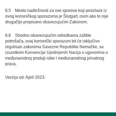
6.5 Mesto nadležnosti za sve sporove koji proizlaze iz
ovog korisničkog sporazuma je Štutgart, osim ako to nije
drugačije propisano obavezujućim Zakonom.
6.6 Shodno obavezujućim odredbama zaštite
potrošača, ovaj korisnički sporazum bit će isključivo
regulisan zakonima Savezne Republike Nemačke, sa
izuzetkom Konvencije Ujedinjenih Nacija o ugovorima o
međunarodnoj prodaji robe i međunarodnog privatnog
prava.
Verzija od: April 2023.