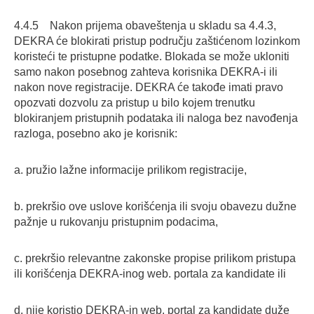
4.4.5 Nakon prijema obaveštenja u skladu sa 4.4.3,
DEKRA će blokirati pristup području zaštićenom lozinkom
koristeći te pristupne podatke. Blokada se može ukloniti
samo nakon posebnog zahteva korisnika DEKRA-i ili
nakon nove registracije. DEKRA će takođe imati pravo
opozvati dozvolu za pristup u bilo kojem trenutku
blokiranjem pristupnih podataka ili naloga bez navođenja
razloga, posebno ako je korisnik:
a. pružio lažne informacije prilikom registracije,
b. prekršio ove uslove korišćenja ili svoju obavezu dužne
pažnje u rukovanju pristupnim podacima,
c. prekršio relevantne zakonske propise prilikom pristupa
ili korišćenja DEKRA-inog web. portala za kandidate ili
d. nije koristio DEKRA-in web. portal za kandidate duže