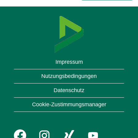
Impressum
Nutzungsbedingungen
Datenschutz
Cookie-Zustimmungsmanager
W
W
W
W
i
i
i
i