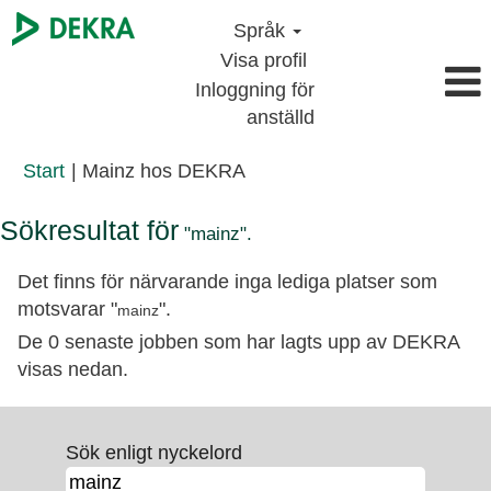
Språk
Visa profil
Inloggning för
anställd
(aktuell
Start
|
Mainz hos DEKRA
sida)
Sökresultat för
"mainz".
Det finns för närvarande inga lediga platser som
motsvarar "
".
mainz
De 0 senaste jobben som har lagts upp av DEKRA
visas nedan.
Sök enligt nyckelord