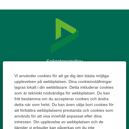
Sekretesspolicy
Villkor för användning
Vi använder cookies för att ge dig den bästa möjliga
upplevelsen på webbplatsen. Dina cookieinställningar
lagras lokalt i din webbläsare. Detta inkluderar cookies
Cookie Consent Manager
som är tekniskt nödvändiga för webbplatsen. Du kan
fritt bestämma om du accepterar cookies och ändra
detta när som helst. Du kan även välja bort cookies för
att förbättra webbplatsens prestanda och cookies som
Ö
Ö
Ö
Ö
används för att visa innehåll anpassat efter dina
p
p
p
p
intressen. Din upplevelse av webbplatsen och de
p
p
p
p
n
n
n
n
tjänster vi erbjuder kan påverkas om du inte
Ö