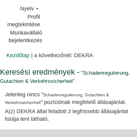
Nyelv
Profil
megtekintése
Munkavállaló
bejelentkezés
(aktuális
Kezdőlap
|
a következőnél: DEKRA
oldal)
Keresési eredmények -
"Schadenregulierung,
Gutachten & Verkehrssicherheit".
Jelenleg nincs "
Schadenregulierung, Gutachten &
" pozíciónak megfelelő állásajánlat.
Verkehrssicherheit
A(z) DEKRA által feladott 2 legfrissebb állásajánlat
listája lent látható.