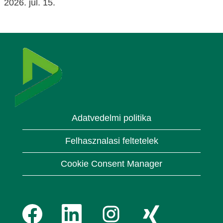
2026. júl. 15.
Adatvedelmi politika
Felhasznalasi feltetelek
Cookie Consent Manager
Ú
Ú
Ú
Ú
j
j
j
j