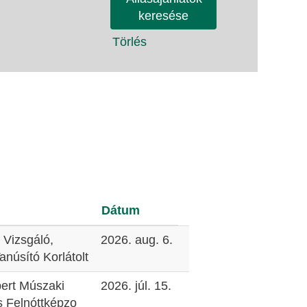
Törlés
Dátum
Vizsgáló,
2026. aug. 6.
anúsító Korlátolt
rt Múszaki
2026. júl. 15.
s Felnóttképzo