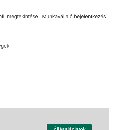
ofil megtekintése
Munkavállaló bejelentkezés
égek