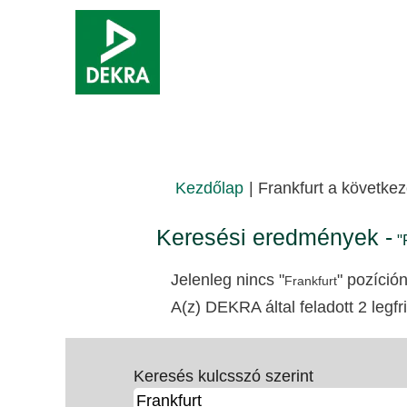
Kezdőlap
|
Frankfurt a követk
Keresési eredmények -
"F
Jelenleg nincs "
" pozíció
Frankfurt
A(z) DEKRA által feladott 2 legfri
Keresés kulcsszó szerint