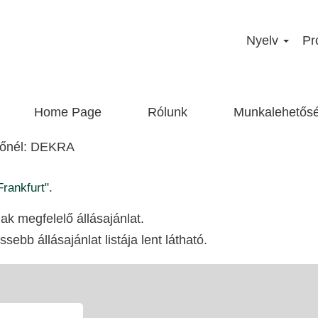
Nyelv
Pr
Home Page
Rólunk
Munkalehetős
(aktuális
ezőnél: DEKRA
oldal)
rankfurt".
nak megfelelő állásajánlat.
ssebb állásajánlat listája lent látható.