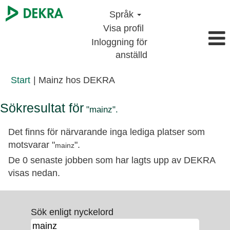
Språk
Visa profil
Inloggning för
anställd
(aktuell
Start
|
Mainz hos DEKRA
sida)
Sökresultat för
"mainz".
Det finns för närvarande inga lediga platser som
motsvarar "
".
mainz
De 0 senaste jobben som har lagts upp av DEKRA
visas nedan.
Sök enligt nyckelord