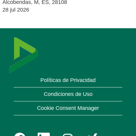
Alcobendas, M, ES, 28108
28 jul 2026
Políticas de Privacidad
Condiciones de Uso
Cookie Consent Manager
S
S
S
S